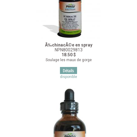
Ã‰chinacÃ©e en spray
NPN80029813
18.50 $
Soulage les maux de gorge
disponible