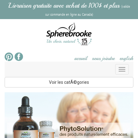
Livraison gratuite avec achat de 100$ et plus
(valide
sur commande en ligne au Canada)
accueil
nous joindre
english
Toggl
naviga
Voir les catÃ©gories