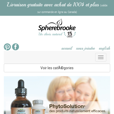
Livraison gratuite avec achat de 100$ et plus
(valide
sur commande en ligne au Canada)
accueil
nous joindre
english
Toggl
naviga
Voir les catÃ©gories