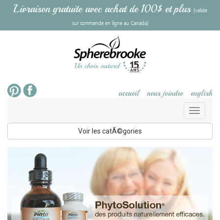
Livraison gratuite avec achat de 100$ et plus
(valide
sur commande en ligne au Canada)
accueil
nous joindre
english
Toggl
naviga
Voir les catÃ©gories