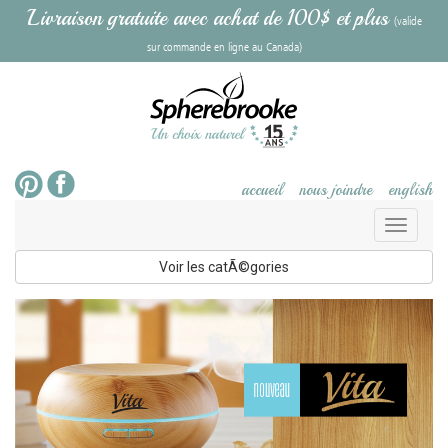
Livraison gratuite avec achat de 100$ et plus
(valide
sur commande en ligne au Canada)
accueil
nous joindre
english
Toggl
naviga
Voir les catÃ©gories